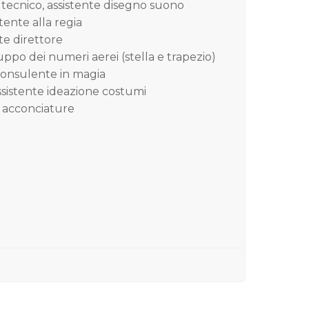
e tecnico, assistente disegno suono
stente alla regia
nte direttore
iluppo dei numeri aerei (stella e trapezio)
 consulente in magia
assistente ideazione costumi
ce acconciature