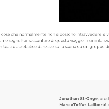
 cose che normalmente non si possono intravvedere, si vi
o sogni. Per raccontare di questo viaggio in un’infanzia
un teatro acrobatico danzato sulla scena da un gruppo di s
Jonathan St-Onge
, pro
Marc «Toffu» Laliberté
,