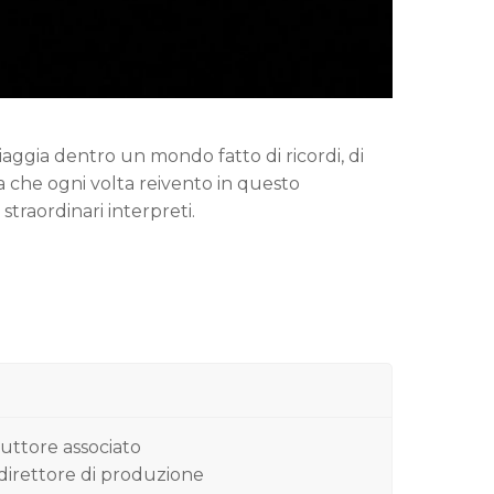
aggia dentro un mondo fatto di ricordi, di
 che ogni volta reivento in questo
traordinari interpreti.
duttore associato
 direttore di produzione