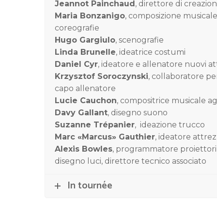
Jeannot Painchaud
, direttore di creazio
Maria Bonzanigo
, composizione musicale
coreografie
Hugo Gargiulo
, scenografie
Linda Brunelle
, ideatrice costumi
Daniel Cyr
, ideatore e allenatore nuovi at
Krzysztof Soroczynski
, collaboratore p
capo allenatore
Lucie Cauchon
, compositrice musicale a
Davy Gallant
, disegno suono
Suzanne Trépanier
, ideazione trucco
Marc «Marcus» Gauthier
, ideatore attrez
Alexis Bowles
, programmatore proiettori 
disegno luci, direttore tecnico associato
In tournée