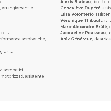
ne
Alexis Bluteau
, direttor
, arrangiamenti e
Geneviève Dupéré
, assi
Elisa Volonterio
, assiste
Véronique Thibault
, sv
Marc-Alexandre Brûlé
,
trezzi
Jacqueline Rousseau
, 
erformance acrobatiche,
Anik Généreux
, ideatri
ggiunta
zi acrobatici
motorizzati, assistente