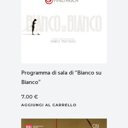
opzioni
possono
essere
scelte
nella
pagina
del
prodotto
Programma di sala di “Bianco su
Bianco”
7.00
€
AGGIUNGI AL CARRELLO