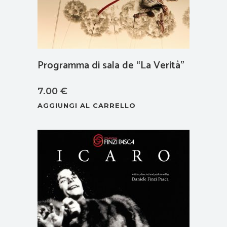
pagina
del
prodotto
Programma di sala de “La Verità”
7.00
€
AGGIUNGI AL CARRELLO