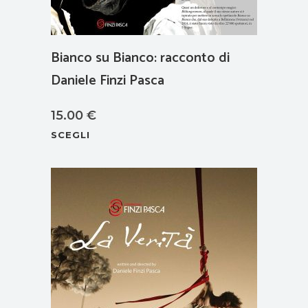
Bianco su Bianco: racconto di
Daniele Finzi Pasca
15.00
€
Questo
SCEGLI
prodotto
ha
più
varianti.
Le
opzioni
possono
essere
scelte
nella