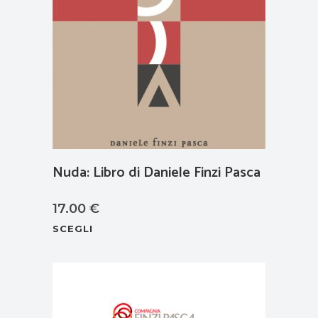
Nuda: Libro di Daniele Finzi Pasca
17.00
€
Questo
SCEGLI
prodotto
ha
più
varianti.
Le