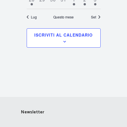
evento
eventi
eventi
eventi
evento
evento
evento
Lug
Questo mese
Set
ISCRIVITI AL CALENDARIO
Newsletter