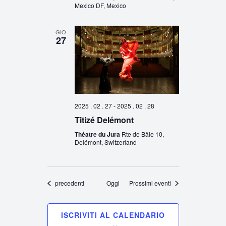
Mexico DF, Mexico
GIO
27
2025 . 02 . 27
-
2025 . 02 . 28
Titizé Delémont
Théatre du Jura
Rte de Bâle 10,
Delémont, Switzerland
Eventi
precedenti
Oggi
Prossimi eventi
ISCRIVITI AL CALENDARIO