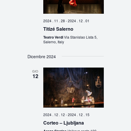
2024 . 11 . 28
-
2024 . 12 . 01
Titizé Salerno
Teatro Verdi
Via Stanislao Lista 5,
Salerno, Italy
Dicembre 2024
GIO
12
2024 . 12 . 12
-
2024 . 12 . 15
Corteo – Ljubljana
Arena Stozice
Vojkova cesta 100,