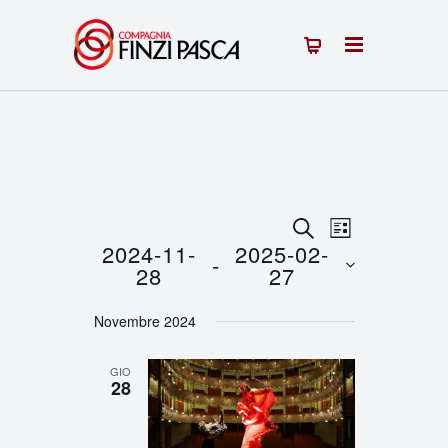
Eventi
Evento
CERCA
LISTA
2024-11-
2025-02-
 - 
Viste
Ricerca
28
27
Navigazion
Seleziona
e
Novembre 2024
la
viste
data.
GIO
Navigazione
28