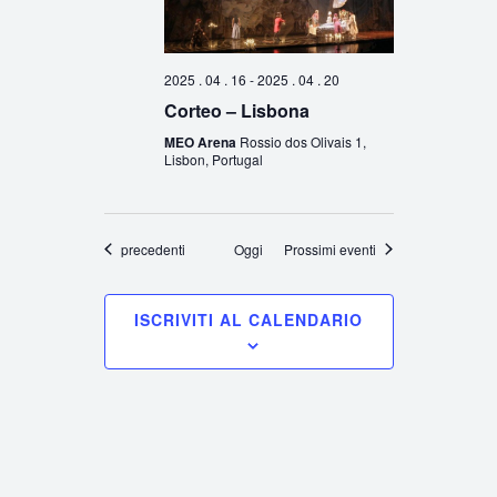
2025 . 04 . 16
-
2025 . 04 . 20
Corteo – Lisbona
MEO Arena
Rossio dos Olivais 1,
Lisbon, Portugal
Eventi
precedenti
Oggi
Prossimi eventi
ISCRIVITI AL CALENDARIO