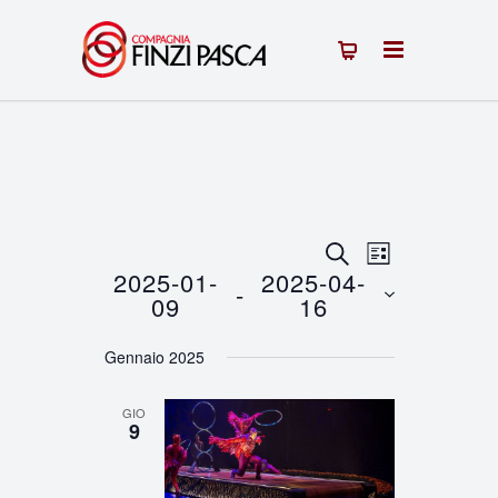
Eventi
Evento
CERCA
LISTA
2025-01-
2025-04-
 - 
Viste
Ricerca
09
16
Navigazion
Seleziona
e
Gennaio 2025
la
viste
data.
GIO
Navigazione
9