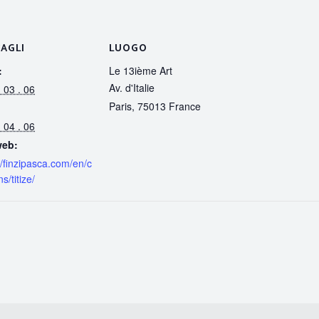
AGLI
LUOGO
:
Le 13ième Art
Av. d'Italie
 03 . 06
Paris
,
75013
France
 04 . 06
web:
//finzipasca.com/en/c
s/titize/