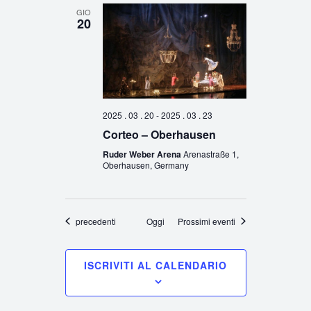
GIO
20
2025 . 03 . 20
-
2025 . 03 . 23
Corteo – Oberhausen
Ruder Weber Arena
Arenastraße 1,
Oberhausen, Germany
Eventi
precedenti
Oggi
Prossimi eventi
ISCRIVITI AL CALENDARIO