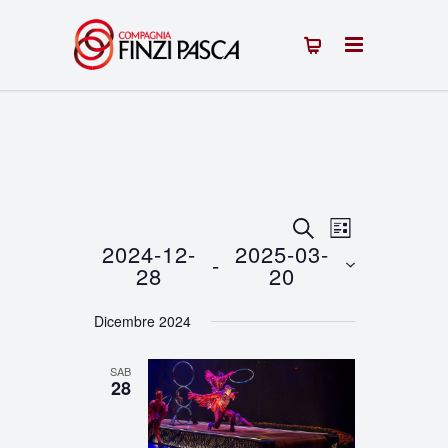
Eventi
Evento
CERCA
LISTA
2024-12-
2025-03-
 - 
Viste
Ricerca
28
20
Navigazion
Seleziona
e
Dicembre 2024
la
viste
data.
SAB
Navigazione
28