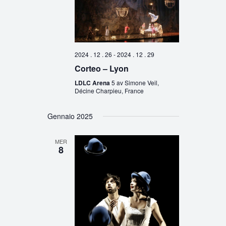
2024 . 12 . 26
-
2024 . 12 . 29
Corteo – Lyon
LDLC Arena
5 av Simone Veil,
Décine Charpieu, France
Gennaio 2025
MER
8