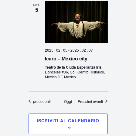
MER
5
2025 . 02 . 05
-
2025 . 02 . 07
Icaro – Mexico city
Teatro de la Ciuda Esperanza Iris
Donceles #36, Col. Centro Historico,
Mexico DF, Mexico
Eventi
precedenti
Oggi
Prossimi eventi
ISCRIVITI AL CALENDARIO