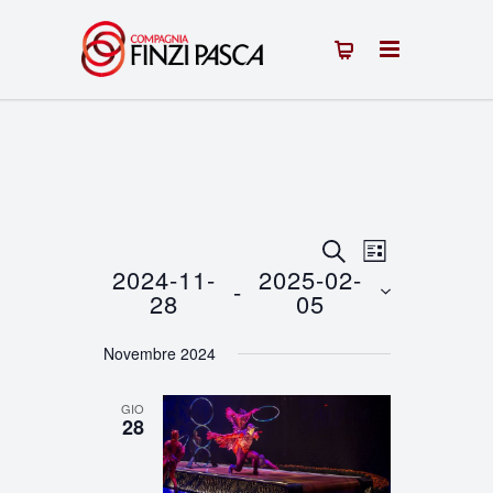
Eventi
Evento
CERCA
LISTA
2024-11-
2025-02-
 - 
Viste
Ricerca
28
05
Navigazion
Seleziona
e
Novembre 2024
la
viste
data.
GIO
Navigazione
28