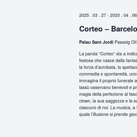
2025 . 03 . 27
-
2025 . 04 . 06
Corteo – Barcel
Palau Sant Jordi
Passeig Olí
La parola “Corteo” sta a indic
festosa che nasce dalla fanta
la forza d’acrobata, lo spettac
commedia e spontaneità, uno s
immagina il proprio funerale 
lassù osservano benevoli e prem
magia della perfezione al fasci
clown, la sua saggezza e la s
ciascuno di noi. La musica, a 
quale l’illusione si prende gioc