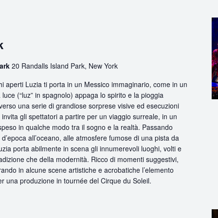
k
Park
20 Randalls Island Park, New York
 aperti Luzia ti porta in un Messico immaginario, come in un
 luce (“luz” in spagnolo) appaga lo spirito e la pioggia
traverso una serie di grandiose sorprese visive ed esecuzioni
nvita gli spettatori a partire per un viaggio surreale, in un
peso in qualche modo tra il sogno e la realtà. Passando
m d’epoca all’oceano, alle atmosfere fumose di una pista da
uzia porta abilmente in scena gli innumerevoli luoghi, volti e
radizione che della modernità. Ricco di momenti suggestivi,
grando in alcune scene artistiche e acrobatiche l’elemento
per una produzione in tournée del Cirque du Soleil.