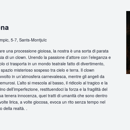
ona
mpic, 5-7, Sants-Montjuïc
are una processione gioiosa, la nostra è una sorta di parata
sia di un clown. Unendo la passione d’attore con l’eleganza e
olo ci trasporta in un mondo teatrale fatto di divertimento,
pazio misterioso sospeso tra cielo e terra. Il clown
avvolto in un’atmosfera carnevalesca, mentre gli angeli da
urosi. L’alto si mescola al basso, il ridicolo al tragico e la
no dell’imperfezione, restituendoci la forza e la fragilità del
ua tenera innocenza, quei tratti di umanità che sono dentro
volte lirica, a volte giocosa, evoca un rito senza tempo nel
o della realtà. .