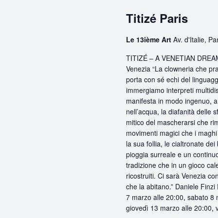
Titizé Paris
Le 13ième Art
Av. d'Italie, Pa
TITIZÉ – A VENETIAN DREAM –
Venezia “La clowneria che pra
porta con sé echi del linguagg
immergiamo interpreti multidisc
manifesta in modo ingenuo, a v
nell’acqua, la diafanità delle
mitico del mascherarsi che rima
movimenti magici che i maghi 
la sua follia, le cialtronate d
pioggia surreale e un continuo 
tradizione che in un gioco cal
ricostruiti. Ci sarà Venezia co
che la abitano.” Daniele Finz
7 marzo alle 20:00, sabato 8 
giovedì 13 marzo alle 20:00, 