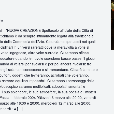
ris
 *NUOVA CREAZIONE Spettacolo ufficiale della Città di
tichiamo è da sempre intimamente legata alla tradizione e
io della Commedia dell’Arte. Costruiamo spettacoli nei quali
iplinari in universi rarefatti dove la meraviglia a volte si
olte ingegnoso, altre volte surreale. Ci saranno riflessi
 sfuocature quando le nuvole scendono basse basse, il gioco
nda al velarsi per svelarsi e per poi ancora rivelarsi: tre
e gli sciamani conoscono e si tramandano. Ci sarà la notte e
ei buffoni, oggetti che leviteranno, acrobati che voleranno,
ricreare equilibri impossibili. Ci saranno i personaggi della
eidoscopico saranno moltiplicati, sdoppiati, smontati e
n il suo splendore, le sue atmosfere, la sua poesia e i misteri
i Pasca – febbraio 2024 *Giovedì 6 marzo alle 20:00, venerdì
marzo alle 16:30 e 20:00, mercoledì 12 marzo alle 20:00,
venerdì 14 […]