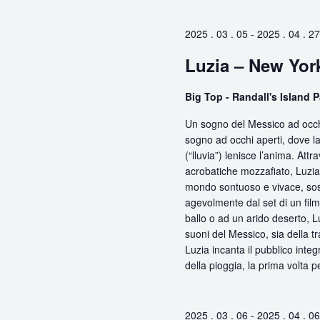
Chiave.
2025 . 03 . 05
-
2025 . 04 . 27
Luzia – New Yor
Big Top - Randall's Island 
Un sogno del Messico ad occhi
sogno ad occhi aperti, dove la
(“lluvia”) lenisce l’anima. At
acrobatiche mozzafiato, Luzia i
mondo sontuoso e vivace, sos
agevolmente dal set di un fil
ballo o ad un arido deserto, L
suoni del Messico, sia della t
Luzia incanta il pubblico inte
della pioggia, la prima volta 
2025 . 03 . 06
-
2025 . 04 . 06