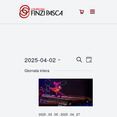
2025-04-02
Eventi
Evento
CERCA
GIORNO
Seleziona
Viste
Ricerca
Giornata intera
la
Navigazion
e
data.
viste
Navigazione
2025 . 03 . 05
-
2025 . 04 . 27