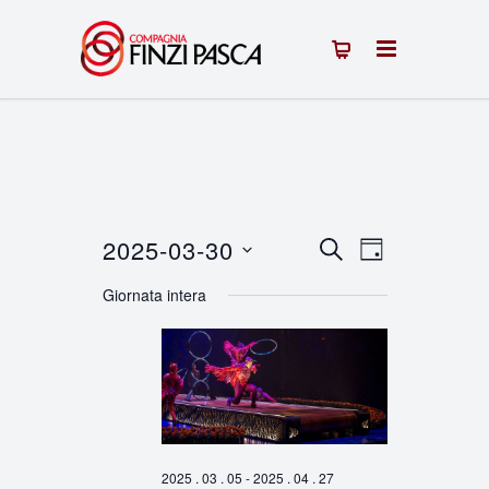
2025-03-30
Eventi
Evento
CERCA
GIORNO
Seleziona
Viste
Ricerca
Giornata intera
la
Navigazion
e
data.
viste
Navigazione
2025 . 03 . 05
-
2025 . 04 . 27