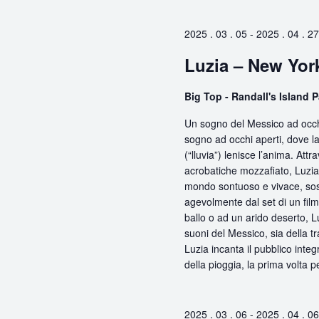
Chiave.
2025 . 03 . 05
-
2025 . 04 . 27
Luzia – New Yor
Big Top - Randall's Island 
Un sogno del Messico ad occhi
sogno ad occhi aperti, dove la
(“lluvia”) lenisce l’anima. At
acrobatiche mozzafiato, Luzia i
mondo sontuoso e vivace, sos
agevolmente dal set di un fil
ballo o ad un arido deserto, L
suoni del Messico, sia della t
Luzia incanta il pubblico inte
della pioggia, la prima volta 
2025 . 03 . 06
-
2025 . 04 . 06