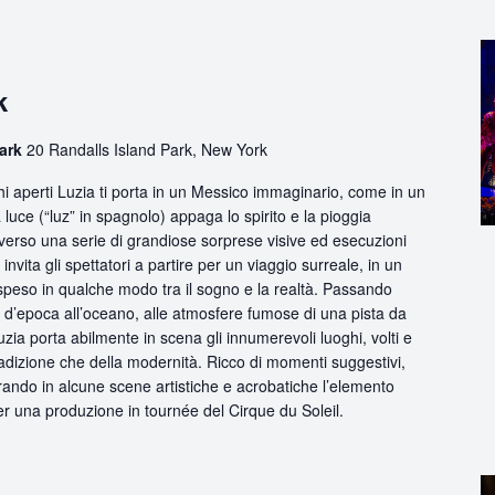
k
Park
20 Randalls Island Park, New York
 aperti Luzia ti porta in un Messico immaginario, come in un
 luce (“luz” in spagnolo) appaga lo spirito e la pioggia
traverso una serie di grandiose sorprese visive ed esecuzioni
nvita gli spettatori a partire per un viaggio surreale, in un
peso in qualche modo tra il sogno e la realtà. Passando
m d’epoca all’oceano, alle atmosfere fumose di una pista da
uzia porta abilmente in scena gli innumerevoli luoghi, volti e
radizione che della modernità. Ricco di momenti suggestivi,
grando in alcune scene artistiche e acrobatiche l’elemento
per una produzione in tournée del Cirque du Soleil.