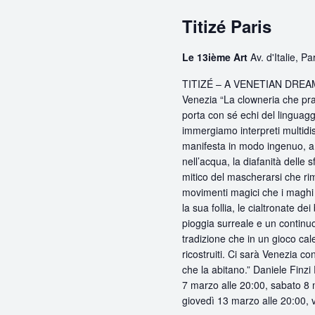
Titizé Paris
Le 13ième Art
Av. d'Italie, Pa
TITIZÉ – A VENETIAN DREAM –
Venezia “La clowneria che pra
porta con sé echi del linguagg
immergiamo interpreti multidisc
manifesta in modo ingenuo, a v
nell’acqua, la diafanità delle
mitico del mascherarsi che rima
movimenti magici che i maghi 
la sua follia, le cialtronate d
pioggia surreale e un continuo 
tradizione che in un gioco cal
ricostruiti. Ci sarà Venezia co
che la abitano.” Daniele Finz
7 marzo alle 20:00, sabato 8 
giovedì 13 marzo alle 20:00, 