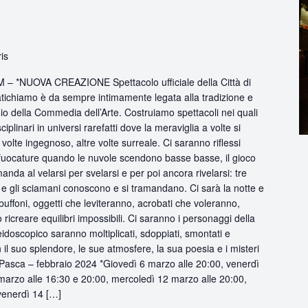
ris
 *NUOVA CREAZIONE Spettacolo ufficiale della Città di
tichiamo è da sempre intimamente legata alla tradizione e
io della Commedia dell’Arte. Costruiamo spettacoli nei quali
iplinari in universi rarefatti dove la meraviglia a volte si
olte ingegnoso, altre volte surreale. Ci saranno riflessi
 sfuocature quando le nuvole scendono basse basse, il gioco
nda al velarsi per svelarsi e per poi ancora rivelarsi: tre
e gli sciamani conoscono e si tramandano. Ci sarà la notte e
ei buffoni, oggetti che leviteranno, acrobati che voleranno,
ricreare equilibri impossibili. Ci saranno i personaggi della
eidoscopico saranno moltiplicati, sdoppiati, smontati e
n il suo splendore, le sue atmosfere, la sua poesia e i misteri
i Pasca – febbraio 2024 *Giovedì 6 marzo alle 20:00, venerdì
marzo alle 16:30 e 20:00, mercoledì 12 marzo alle 20:00,
venerdì 14 […]