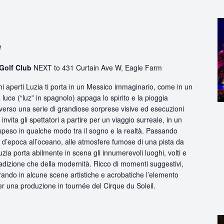
e
Golf Club
NEXT to 431 Curtain Ave W, Eagle Farm
 aperti Luzia ti porta in un Messico immaginario, come in un
 luce (“luz” in spagnolo) appaga lo spirito e la pioggia
traverso una serie di grandiose sorprese visive ed esecuzioni
nvita gli spettatori a partire per un viaggio surreale, in un
peso in qualche modo tra il sogno e la realtà. Passando
m d’epoca all’oceano, alle atmosfere fumose di una pista da
uzia porta abilmente in scena gli innumerevoli luoghi, volti e
radizione che della modernità. Ricco di momenti suggestivi,
grando in alcune scene artistiche e acrobatiche l’elemento
per una produzione in tournée del Cirque du Soleil.