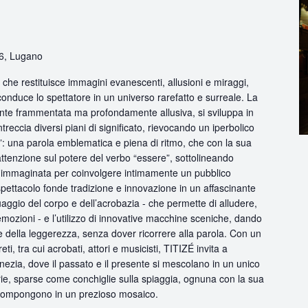
 6, Lugano
 che restituisce immagini evanescenti, allusioni e miraggi,
onduce lo spettatore in un universo rarefatto e surreale. La
te frammentata ma profondamente allusiva, si sviluppa in
reccia diversi piani di significato, rievocando un iperbolico
i”: una parola emblematica e piena di ritmo, che con la sua
attenzione sul potere del verbo “essere”, sottolineando
za immaginata per coinvolgere intimamente un pubblico
pettacolo fonde tradizione e innovazione in un affascinante
guaggio del corpo e dell’acrobazia - che permette di alludere,
mozioni - e l’utilizzo di innovative macchine sceniche, dando
 e della leggerezza, senza dover ricorrere alla parola. Con un
eti, tra cui acrobati, attori e musicisti, TITIZÉ invita a
ezia, dove il passato e il presente si mescolano in un unico
rie, sparse come conchiglie sulla spiaggia, ognuna con la sua
 ricompongono in un prezioso mosaico.