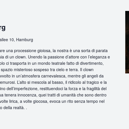
rg
rallee 10, Hamburg
are una processione gioiosa, la nostra è una sorta di parata
sia di un clown. Unendo la passione d’attore con l’eleganza e
olo ci trasporta in un mondo teatrale fatto di divertimento,
pazio misterioso sospeso tra cielo e terra. Il clown
avvolto in un’atmosfera carnevalesca, mentre gli angeli da
urosi. L’alto si mescola al basso, il ridicolo al tragico e la
no dell’imperfezione, restituendoci la forza e la fragilità del
ua tenera innocenza, quei tratti di umanità che sono dentro
volte lirica, a volte giocosa, evoca un rito senza tempo nel
o della realtà. .