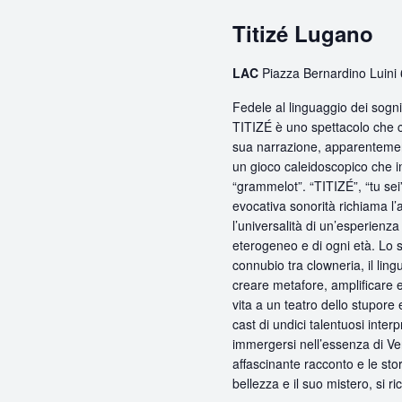
Titizé Lugano
LAC
Piazza Bernardino Luini
Fedele al linguaggio dei sogni
TITIZÉ è uno spettacolo che c
sua narrazione, apparentemen
un gioco caleidoscopico che int
“grammelot”. “TITIZÉ”, “tu se
evocativa sonorità richiama l’
l’universalità di un’esperien
eterogeneo e di ogni età. Lo s
connubio tra clowneria, il lin
creare metafore, amplificare e
vita a un teatro dello stupore
cast di undici talentuosi interpr
immergersi nell’essenza di Ven
affascinante racconto e le sto
bellezza e il suo mistero, si