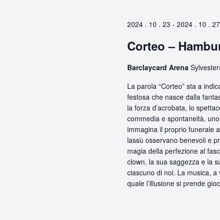
2024 . 10 . 23
-
2024 . 10 . 27
Corteo – Hambu
Barclaycard Arena
Sylveste
La parola “Corteo” sta a indic
festosa che nasce dalla fanta
la forza d’acrobata, lo spettac
commedia e spontaneità, uno s
immagina il proprio funerale 
lassù osservano benevoli e prem
magia della perfezione al fasci
clown, la sua saggezza e la s
ciascuno di noi. La musica, a 
quale l’illusione si prende gioc