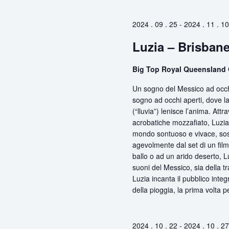
Chiave.
2024 . 09 . 25
-
2024 . 11 . 10
Luzia – Brisban
Big Top Royal Queensland 
Un sogno del Messico ad occhi
sogno ad occhi aperti, dove la
(“lluvia”) lenisce l’anima. At
acrobatiche mozzafiato, Luzia i
mondo sontuoso e vivace, sos
agevolmente dal set di un fil
ballo o ad un arido deserto, L
suoni del Messico, sia della t
Luzia incanta il pubblico inte
della pioggia, la prima volta 
2024 . 10 . 22
-
2024 . 10 . 27