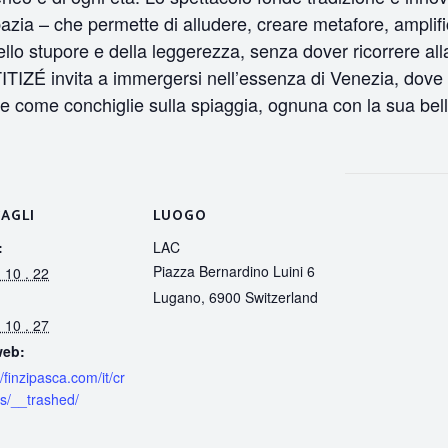
bazia – che permette di alludere, creare metafore, amplific
lo stupore e della leggerezza, senza dover ricorrere alla
ti, TITIZÉ invita a immergersi nell’essenza di Venezia, dove
se come conchiglie sulla spiaggia, ognuna con la sua bel
AGLI
LUOGO
:
LAC
Piazza Bernardino Luini 6
 10 . 22
Lugano
,
6900
Switzerland
 10 . 27
web:
//finzipasca.com/it/cr
ns/__trashed/