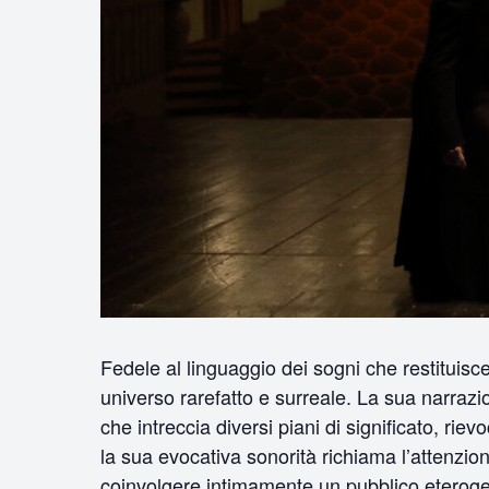
Fedele al linguaggio dei sogni che restituisc
universo rarefatto e surreale. La sua narra
che intreccia diversi piani di significato, ri
la sua evocativa sonorità richiama l’attenzio
coinvolgere intimamente un pubblico eterogen