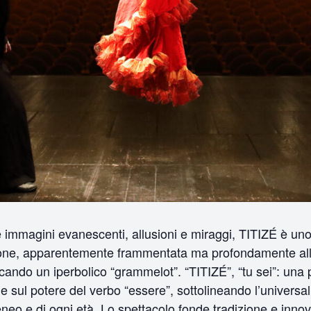
e immagini evanescenti, allusioni e miraggi, TITIZÉ è un
zione, apparentemente frammentata ma profondamente allu
evocando un iperbolico “grammelot”. “TITIZÉ”, “tu sei”: un
ne sul potere del verbo “essere”, sottolineando l’univers
eo e di ogni età. Lo spettacolo fonde tradizione e innov