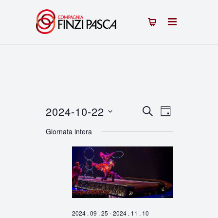
2024-10-22
Eventi
Evento
CERCA
GIORNO
Seleziona
Viste
Ricerca
Giornata intera
la
Navigazion
e
data.
viste
Navigazione
2024 . 09 . 25
-
2024 . 11 . 10