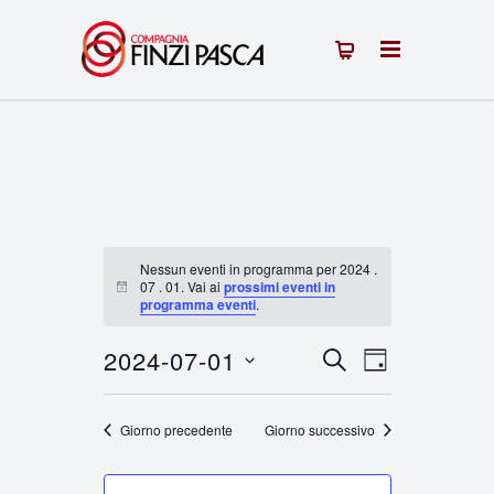
Nessun eventi in programma per 2024 .
07 . 01. Vai ai
prossimi eventi in
Notice
programma eventi
.
2024-07-01
Eventi
Evento
CERCA
GIORNO
Seleziona
Viste
Ricerca
la
Giorno precedente
Giorno successivo
Navigazion
e
data.
viste