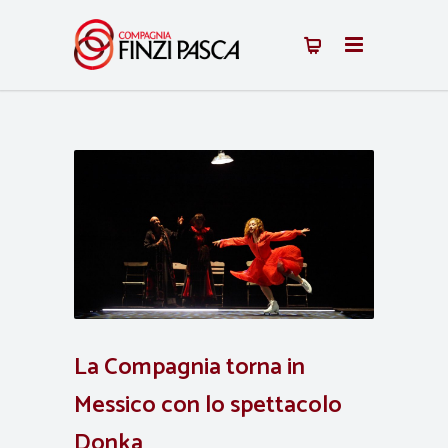
La Compagnia torna in
Messico con lo spettacolo
Donka