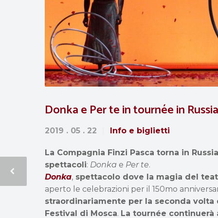
Donka e Per te in tournée in Russi
2019 . 05 . 22
Info e biglietti
La Compagnia Finzi Pasca torna in Russi
spettacoli
:
Donka
e
Per te
.
Donka
,
spettacolo dove la magia del tea
aperto le celebrazioni per il 150mo anniversar
straordinariamente per la seconda volta 
Festival di Mosca
.
La tournée continuerà 