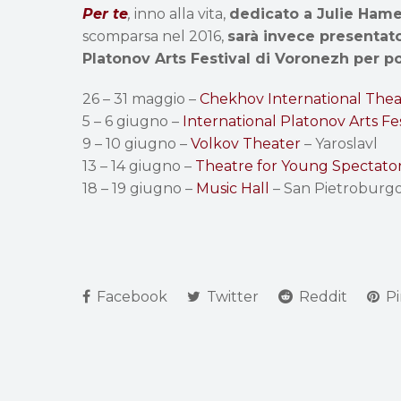
Per te
,
inno alla vita,
dedicato a Julie Hamel
scomparsa nel 2016,
sarà invece presentato
Platonov Arts Festival di Voronezh per p
26 – 31 maggio –
Chekhov International Thea
5 – 6 giugno –
International Platonov Arts Fes
9 – 10 giugno –
Volkov Theater
– Yaroslavl
13 – 14 giugno –
Theatre for Young Spectato
18 – 19 giugno –
Music Hall
– San Pietroburg
Facebook
Twitter
Reddit
Pi