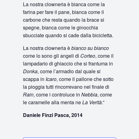
La nostra clowneria è bianca come la
farina per fare il pane, bianca come il
carbone che resta quando la brace si
spegne, bianca come le ginocchia
sbucciate quando si cade dalla bicicletta.
La nostra clowneria è
bianco su bianco
come lo sono gli angeli di
Corteo
, come il
lampadario di ghiaccio che si frantuma in
Donka
, come l’armadio dal quale si
scappa in
Icaro
, come il pallone che sotto
la pioggia tutti rincorrevano nel finale di
Rain
, come i controluce in
Nebbia
, come
le caramelle alla menta ne
La Verità
.”
Daniele Finzi Pasca, 2014