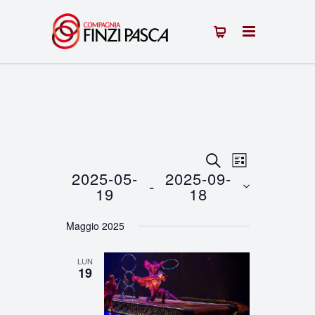
Eventi
Evento
CERCA
LISTA
2025-05-
2025-09-
 - 
Viste
Ricerca
19
18
Navigazion
Seleziona
e
Maggio 2025
la
viste
data.
LUN
Navigazione
19