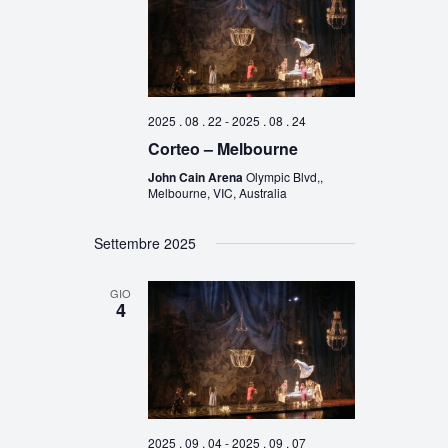
2025 . 08 . 22
-
2025 . 08 . 24
Corteo – Melbourne
John Cain Arena
Olympic Blvd,,
Melbourne, VIC, Australia
Settembre 2025
GIO
4
2025 . 09 . 04
-
2025 . 09 . 07