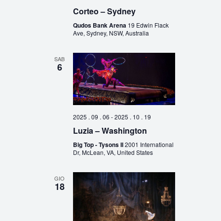
Corteo – Sydney
Qudos Bank Arena
19 Edwin Flack
Ave, Sydney, NSW, Australia
SAB
6
2025 . 09 . 06
-
2025 . 10 . 19
Luzia – Washington
Big Top - Tysons II
2001 International
Dr, McLean, VA, United States
GIO
18