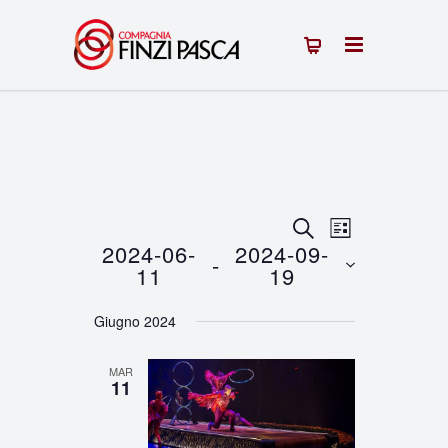
Eventi
Evento
CERCA
LISTA
2024-06-
2024-09-
 - 
Viste
Ricerca
11
19
Navigazion
Seleziona
e
Giugno 2024
la
viste
data.
MAR
Navigazione
11