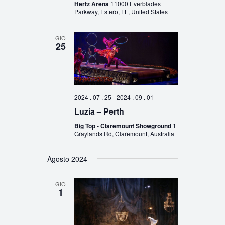
Hertz Arena
11000 Everblades
Parkway, Estero, FL, United States
GIO
25
2024 . 07 . 25
-
2024 . 09 . 01
Luzia – Perth
Big Top - Claremount Showground
1
Graylands Rd, Claremount, Australia
Agosto 2024
GIO
1