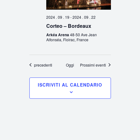
2024 . 09 . 19
-
2024 . 09 . 22
Corteo – Bordeaux
Arkéa Arena
48-50 Ave Jean
Alfonséa, Floirac, France
Eventi
precedenti
Oggi
Prossimi eventi
ISCRIVITI AL CALENDARIO