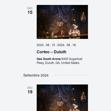
GIO
15
2024 . 08 . 15
-
2024 . 08 . 18
Corteo – Duluth
Gas South Arena
6400 Sugarloaf
Pkwy, Duluth, GA, United States
Settembre 2024
GIO
19