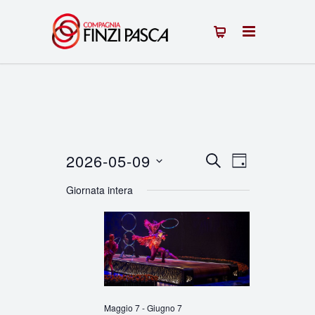
2026-05-09
Eventi
Evento
CERCA
GIORNO
Seleziona
Viste
Ricerca
Giornata intera
la
Navigazion
e
data.
viste
Navigazione
Maggio 7
-
Giugno 7