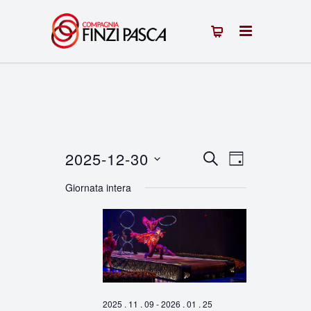
2025-12-30
Eventi
Evento
CERCA
GIORNO
Seleziona
Viste
Ricerca
Giornata intera
la
Navigazion
e
data.
viste
Navigazione
2025 . 11 . 09
-
2026 . 01 . 25