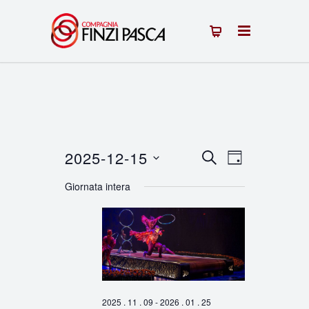
2025-12-15
Eventi
Evento
CERCA
GIORNO
Seleziona
Viste
Ricerca
Giornata intera
la
Navigazion
e
data.
viste
Navigazione
2025 . 11 . 09
-
2026 . 01 . 25