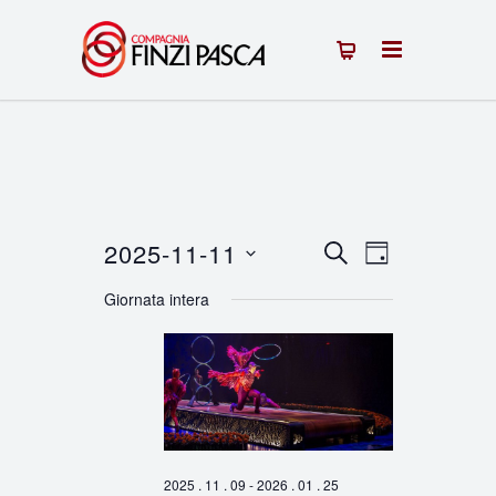
2025-11-11
Eventi
Evento
CERCA
GIORNO
Seleziona
Viste
Ricerca
Giornata intera
la
Navigazion
e
data.
viste
Navigazione
2025 . 11 . 09
-
2026 . 01 . 25