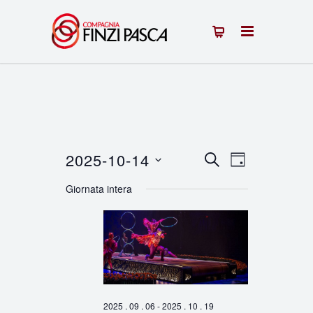
2025-10-14
Eventi
Evento
CERCA
GIORNO
Seleziona
Viste
Ricerca
Giornata intera
la
Navigazion
e
data.
viste
Navigazione
2025 . 09 . 06
-
2025 . 10 . 19