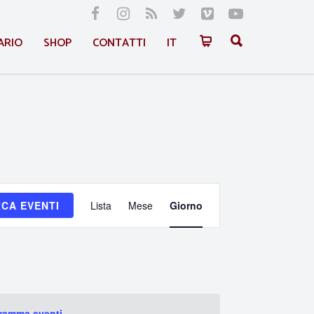
ARIO
SHOP
CONTATTI
IT
Evento
CA EVENTI
Lista
Mese
Giorno
Viste
Navigazione
gramma eventi
.