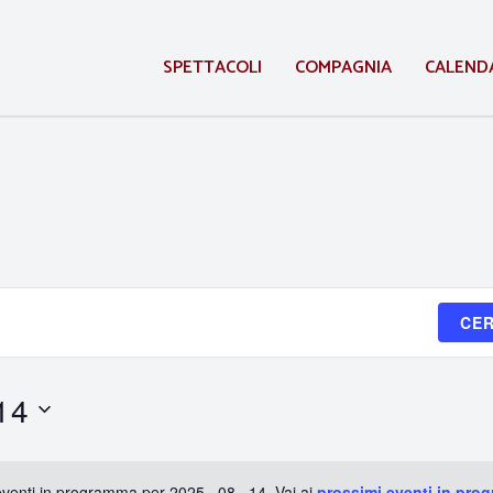
SPETTACOLI
COMPAGNIA
CALEND
CER
14
venti in programma per 2025 . 08 . 14. Vai ai
prossimi eventi in pro