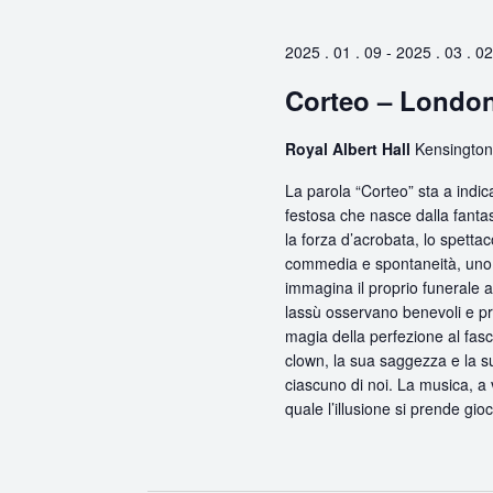
Chiave.
2025 . 01 . 09
-
2025 . 03 . 02
Corteo – Londo
Royal Albert Hall
Kensington
La parola “Corteo” sta a indic
festosa che nasce dalla fanta
la forza d’acrobata, lo spettac
commedia e spontaneità, uno s
immagina il proprio funerale 
lassù osservano benevoli e prem
magia della perfezione al fasci
clown, la sua saggezza e la s
ciascuno di noi. La musica, a 
quale l’illusione si prende gioc