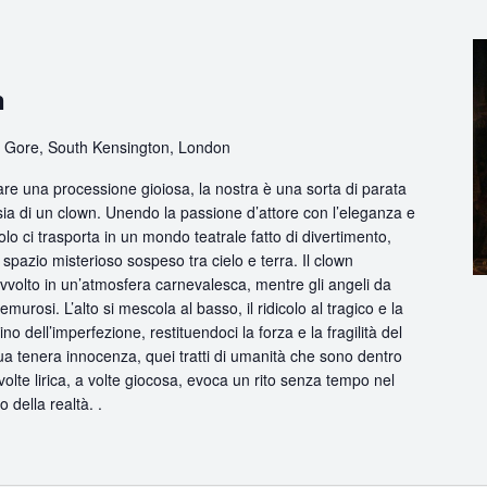
n
 Gore, South Kensington, London
are una processione gioiosa, la nostra è una sorta di parata
sia di un clown. Unendo la passione d’attore con l’eleganza e
olo ci trasporta in un mondo teatrale fatto di divertimento,
pazio misterioso sospeso tra cielo e terra. Il clown
avvolto in un’atmosfera carnevalesca, mentre gli angeli da
urosi. L’alto si mescola al basso, il ridicolo al tragico e la
no dell’imperfezione, restituendoci la forza e la fragilità del
ua tenera innocenza, quei tratti di umanità che sono dentro
volte lirica, a volte giocosa, evoca un rito senza tempo nel
o della realtà. .