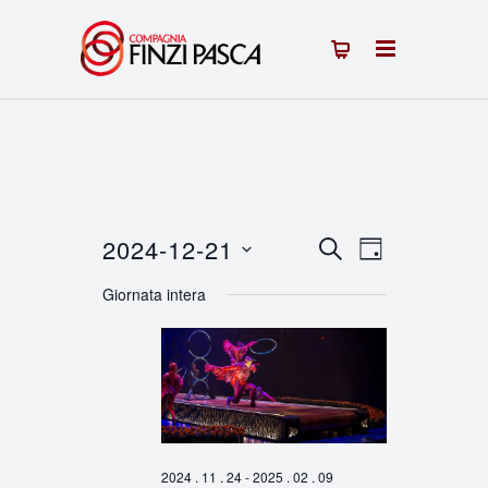
2024-12-21
Eventi
Evento
CERCA
GIORNO
Seleziona
Viste
Ricerca
Giornata intera
la
Navigazion
e
data.
viste
Navigazione
2024 . 11 . 24
-
2025 . 02 . 09