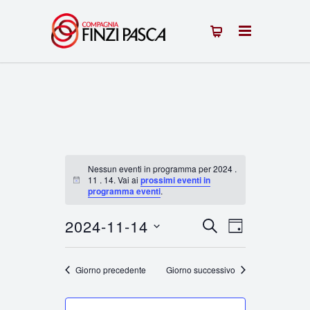
Nessun eventi in programma per 2024 .
11 . 14. Vai ai
prossimi eventi in
Notice
programma eventi
.
2024-11-14
Eventi
Evento
CERCA
GIORNO
Seleziona
Viste
Ricerca
la
Giorno precedente
Giorno successivo
Navigazion
e
data.
viste