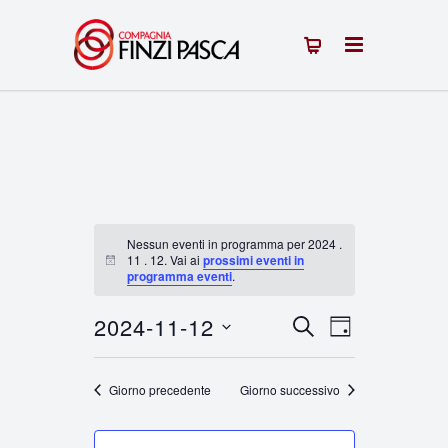
Nessun eventi in programma per 2024 .
11 . 12. Vai ai
prossimi eventi in
Notice
programma eventi
.
2024-11-12
Eventi
Evento
CERCA
GIORNO
Seleziona
Viste
Ricerca
la
Giorno precedente
Giorno successivo
Navigazion
e
data.
viste