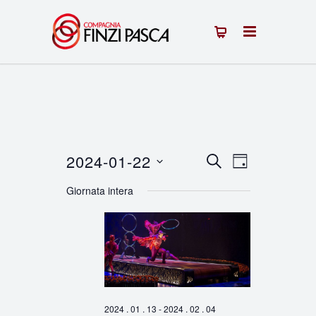
2024-01-22
Eventi
Evento
CERCA
GIORNO
Seleziona
Viste
Ricerca
Giornata intera
la
Navigazion
e
data.
viste
Navigazione
2024 . 01 . 13
-
2024 . 02 . 04