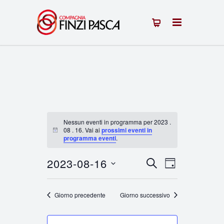
Nessun eventi in programma per 2023 .
08 . 16. Vai ai
prossimi eventi in
Notice
programma eventi
.
2023-08-16
Eventi
Evento
CERCA
GIORNO
Seleziona
Viste
Ricerca
la
Giorno precedente
Giorno successivo
Navigazion
e
data.
viste