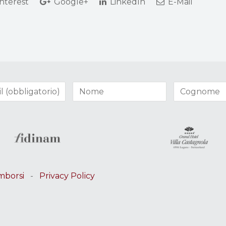
nterest
Google+
LinkedIn
E-Mail
mborsi
-
Privacy Policy