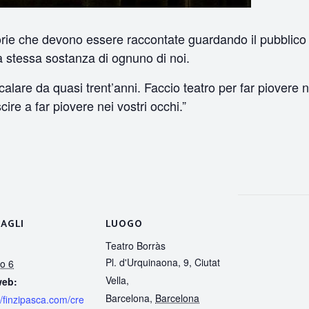
torie che devono essere raccontate guardando il pubblico 
a stessa sostanza di ognuno di noi.
are da quasi trent’anni. Faccio teatro per far piovere ne
ire a far piovere nei vostri occhi.”
AGLI
LUOGO
Teatro Borràs
Pl. d'Urquinaona, 9, Ciutat
o 6
Vella,
web:
Barcelona
,
Barcelona
//finzipasca.com/cre