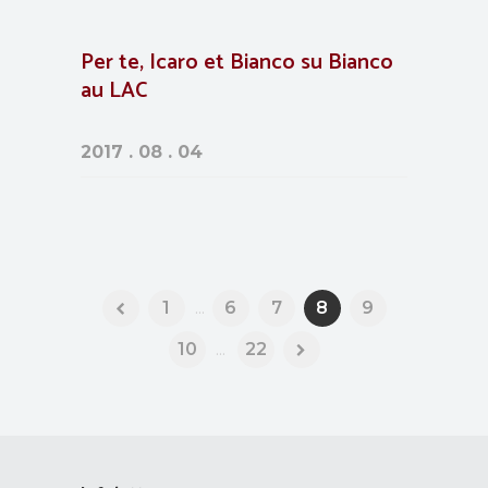
Per te, Icaro et Bianco su Bianco
au LAC
2017 . 08 . 04
1
...
6
7
8
9
10
...
22