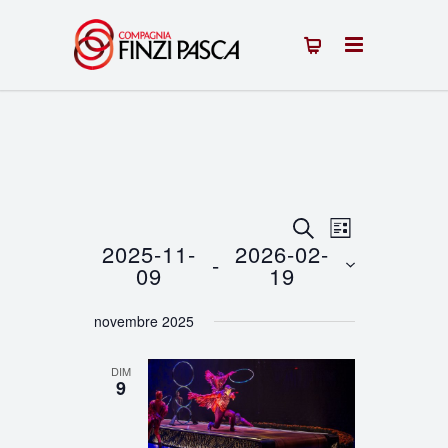
Recherche
Navigation
RECHERCHE
LISTE
2025-11-
2026-02-
 - 
de
et
09
19
vues
Sélectionnez
navigation
novembre 2025
une
Évènement
de
date.
DIM
vues
9
Évènements