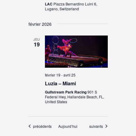
LAC
Piazza Bernardino Luini 6,
Lugano, Switzerland
février 2026
JEU
19
février 19
-
avril 25
Luzia – Miami
Gulfstream Park Racing
901 S
Federal Hwy, Hallandale Beach, FL,
United States
Évènements
Évènements
précédents
Aujourd’hui
suivants