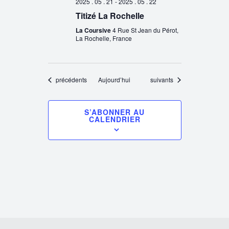
2025 . 05 . 21
-
2025 . 05 . 22
Titizé La Rochelle
La Coursive
4 Rue St Jean du Pérot,
La Rochelle, France
Évènements
Évènements
précédents
Aujourd’hui
suivants
S’ABONNER AU
CALENDRIER