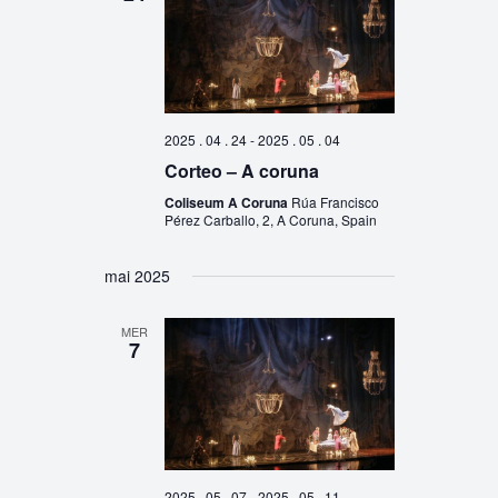
2025 . 04 . 24
-
2025 . 05 . 04
Corteo – A coruna
Coliseum A Coruna
Rúa Francisco
Pérez Carballo, 2, A Coruna, Spain
mai 2025
MER
7
2025 . 05 . 07
-
2025 . 05 . 11