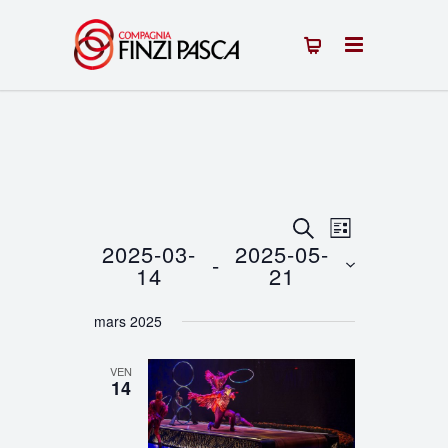
Recherche
Navigation
RECHERCHE
LISTE
2025-03-
2025-05-
 - 
de
et
14
21
vues
Sélectionnez
navigation
mars 2025
une
Évènement
de
date.
VEN
vues
14
Évènements