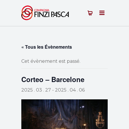
« Tous les Évènements
Cet évènement est passé.
Corteo – Barcelone
2025 . 03 . 27
-
2025 . 04 . 06