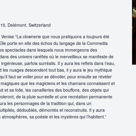
 10, Delémont, Switzerland
 de Venise “La clownerie que nous pratiquons a toujours été
n. Elle porte en elle des échos du langage de la Commedia
 des spectacles dans lesquels nous immergeons des
s dans des univers raréfiés où le merveilleux se manifeste de
ingénieuse, parfois surréalis. Il y aura les reflets dans l’eau,
d les nuages descendent tout bas, il y aura le jeu mythique
’il faut se voiler pour se dévoiler, pour ensuite se révéler
 magiques que les magiciens et les chamans connaissent et
it et sa folie, les canailleries des bouffons, des objets qui
voleront, de la pluie surréelle et une recréation permanente
 aura les personnages de la tradition qui, dans un
ltipliés, dédoublés, démontés et reconstruits. Il y aura
 atmosphères, sa poésie et les mystères qui l’habitent.”