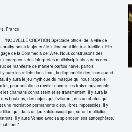
aris, France
 *NOUVELLE CRÉATION Spectacle officiel de la ville de
pratiquons a toujours été intimement liée à la tradition. Elle
angage de la Commedia dell’Arte. Nous construisons des
 immergeons des interprètes multidisciplinaires dans des
leux se manifeste de manière parfois naïve, parfois
Il y aura les reflets dans l’eau, la diaphanéité des flous quand
s, il y aura le jeu mythique du masque qui nous rappelle
évoiler, pour ensuite se révéler encore: les trois mouvements
 les chamans connaissent et se transmettent. Il y aura la
ies des bouffons, des objets qui léviteront, des acrobates qui
e et une recréation permanente d’équilibres impossibles. Il y
dition qui, dans un jeu kaléidoscopique, seront multipliés,
truits. Il y aura Venise avec sa splendeur, ses atmosphères,
’habitent.”