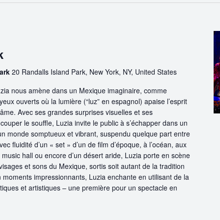
k
Park
20 Randalls Island Park, New York, NY, United States
Luzia nous amène dans un Mexique imaginaire, comme
eux ouverts où la lumière (“luz” en espagnol) apaise l’esprit
 l’âme. Avec ses grandes surprises visuelles et ses
ouper le souffle, Luzia invite le public à s’échapper dans un
s un monde somptueux et vibrant, suspendu quelque part entre
avec fluidité d’un « set » d’un de film d’époque, à l’océan, aux
usic hall ou encore d’un désert aride, Luzia porte en scène
 visages et sons du Mexique, sortis soit autant de la tradition
n moments impressionnants, Luzia enchante en utilisant de la
iques et artistiques – une première pour un spectacle en