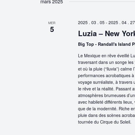
mars 2025
2025 . 03 . 05
-
2025 . 04 . 27
MER
5
Luzia – New Yor
Big Top - Randall's Island 
Le Mexique en rêve éveillé 
traversant dans un songe les y
et où la pluie (“lluvia”) calme
performances acrobatiques à c
voyage surréaliste, à traver
le rêve et la réalité. Passant 
atmosphères brumeuses d’un m
avec habileté différents lieux,
que de la modernité. Riche e
pluie dans des scènes acrobat
tournée du Cirque du Soleil.