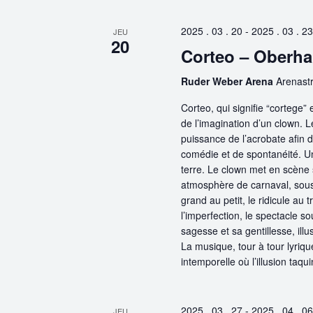
2025 . 03 . 20
-
2025 . 03 . 23
JEU
20
Corteo – Oberh
Ruder Weber Arena
Arenast
Corteo, qui signifie “cortege”
de l’imagination d’un clown. Le
puissance de l’acrobate afin d
comédie et de spontanéité. Un
terre. Le clown met en scène 
atmosphère de carnaval, sous l
grand au petit, le ridicule au
l’imperfection, le spectacle so
sagesse et sa gentillesse, ill
La musique, tour à tour lyriqu
intemporelle où l’illusion taquin
2025 . 03 . 27
-
2025 . 04 . 06
JEU