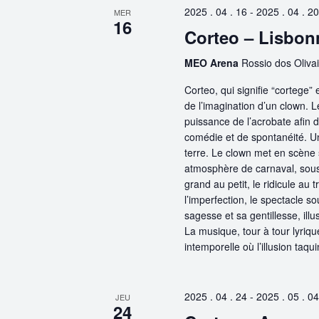
2025 . 04 . 16
-
2025 . 04 . 20
MER
16
Corteo – Lisbon
MEO Arena
Rossio dos Olivai
Corteo, qui signifie “cortege”
de l’imagination d’un clown. Le
puissance de l’acrobate afin d
comédie et de spontanéité. Un
terre. Le clown met en scène 
atmosphère de carnaval, sous l
grand au petit, le ridicule au
l’imperfection, le spectacle so
sagesse et sa gentillesse, ill
La musique, tour à tour lyriqu
intemporelle où l’illusion taquin
2025 . 04 . 24
-
2025 . 05 . 04
JEU
24