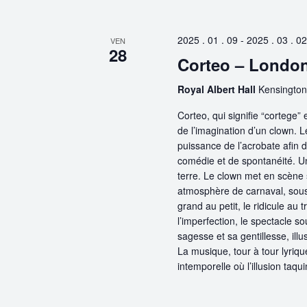
clé.
Évènements
2025 . 01 . 09
-
2025 . 03 . 02
VEN
28
Corteo – Londo
Royal Albert Hall
Kensington
Corteo, qui signifie “cortege”
de l’imagination d’un clown. Le
puissance de l’acrobate afin d
comédie et de spontanéité. Un
terre. Le clown met en scène 
atmosphère de carnaval, sous l
grand au petit, le ridicule au
l’imperfection, le spectacle so
sagesse et sa gentillesse, ill
La musique, tour à tour lyriqu
intemporelle où l’illusion taquin