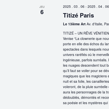
2025 . 03 . 06
-
2025 . 04 . 06
JEU
6
Titizé Paris
Le 13ième Art
Av. d'Italie, P
TITIZÉ – UN RÊVE VÉNITIEN –
Venise “La clownerie que nous 
porte en elle des échos du l
spectacles dans lesquels nous
univers raréfiés où le merveil
ingénieuse, parfois surréalis. 
les nuages descendent tout ba
qu’il faut se voiler pour se d
magiques que les magiciens et
nuit et sa folie, les canailler
voleront, de la pluie surréell
aura les personnages de la tra
dédoublés, démontés et recons
sa poésie et les mystères qui l