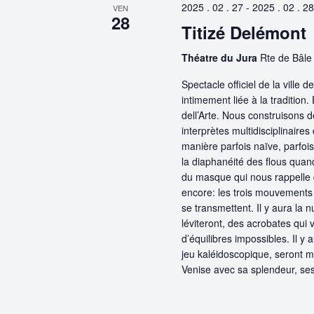
2025 . 02 . 27
-
2025 . 02 . 28
VEN
28
Titizé Delémont
Théatre du Jura
Rte de Bâle
Spectacle officiel de la ville
intimement liée à la traditio
dell’Arte. Nous construisons
interprètes multidisciplinaire
manière parfois naïve, parfois 
la diaphanéité des flous quan
du masque qui nous rappelle qu
encore: les trois mouvements
se transmettent. Il y aura la nu
léviteront, des acrobates qui 
d’équilibres impossibles. Il y
jeu kaléidoscopique, seront mu
Venise avec sa splendeur, ses