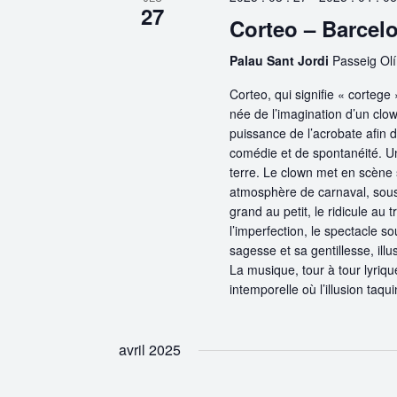
27
Corteo – Barcel
Palau Sant Jordi
Passeig Olí
Corteo, qui signifie « cortege
née de l’imagination d’un clown
puissance de l’acrobate afin d
comédie et de spontanéité. Un
terre. Le clown met en scène 
atmosphère de carnaval, sous l
grand au petit, le ridicule au
l’imperfection, le spectacle so
sagesse et sa gentillesse, ill
La musique, tour à tour lyriqu
intemporelle où l’illusion taquin
avril 2025