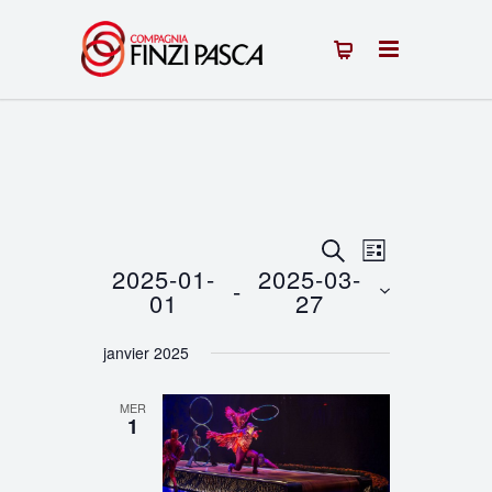
Recherche
Navigation
RECHERCHE
LISTE
2025-01-
2025-03-
 - 
de
et
01
27
vues
Sélectionnez
navigation
janvier 2025
une
Évènement
de
date.
MER
vues
1
Évènements