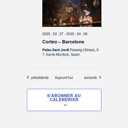
2025 . 03 . 27
-
2025 . 04 . 06
Corteo – Barcelone
Palau Sant Jordi
Passeig Olímpic, 5-
7, Sants-Montjuïc, Spain
Évènements
Évènements
précédents
Aujourd’hui
suivants
S’ABONNER AU
CALENDRIER