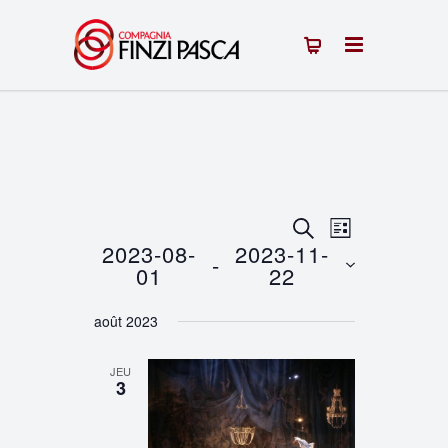
Recherche
Navigation
RECHERCHE
LISTE
2023-08-
2023-11-
 - 
de
et
01
22
vues
Sélectionnez
navigation
août 2023
une
Évènement
de
date.
JEU
vues
3
Évènements