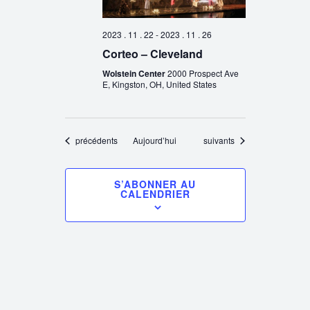
2023 . 11 . 22
-
2023 . 11 . 26
Corteo – Cleveland
Wolstein Center
2000 Prospect Ave
E, Kingston, OH, United States
Évènements
Évènements
précédents
Aujourd’hui
suivants
S’ABONNER AU
CALENDRIER