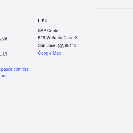
LIEU
SAP Center
525 W Santa Clara St
. 09
San Jose
,
CA
95113
+
Google Map
. 13
nzipasca.com/cre
teo/