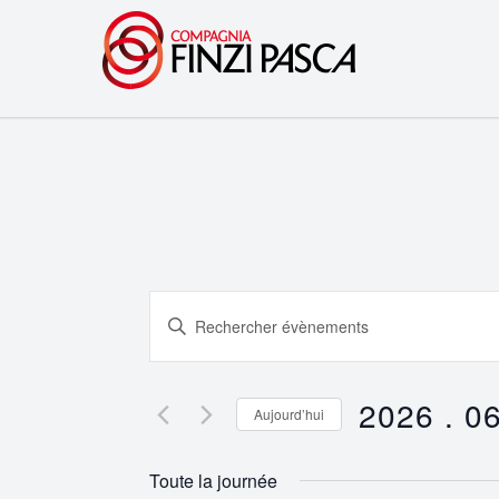
Recherche
Saisir
et
mot-
clé.
navigation
Rechercher
2026 . 06
Aujourd’hui
Évènements
de
Sélectionnez
par
une
vues
Toute la journée
mot-
date.