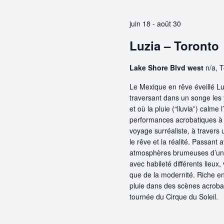
clé.
Évènements
juin 18
-
août 30
Luzia – Toronto
Lake Shore Blvd west
n/a, 
Le Mexique en rêve éveillé 
traversant dans un songe les y
et où la pluie (“lluvia”) calme
performances acrobatiques à c
voyage surréaliste, à traver
le rêve et la réalité. Passant 
atmosphères brumeuses d’un m
avec habileté différents lieux,
que de la modernité. Riche e
pluie dans des scènes acrobat
tournée du Cirque du Soleil.