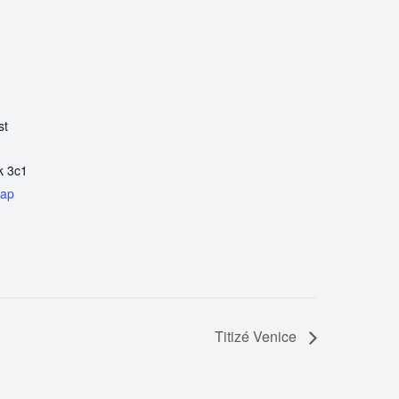
st
k 3c1
Map
Titizé Venice