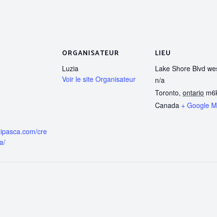
ORGANISATEUR
LIEU
Luzia
Lake Shore Blvd we
Voir le site Organisateur
n/a
Toronto
,
ontario
m6
Canada
+ Google 
nzipasca.com/cre
a/