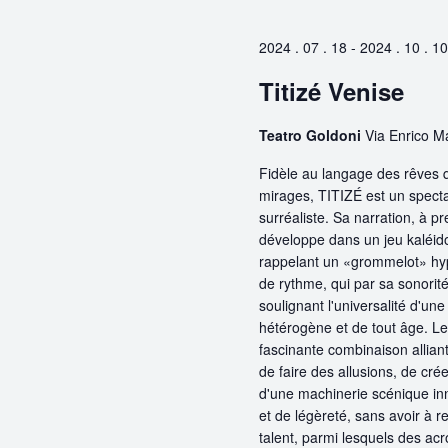
clé.
Évènements
2024 . 07 . 18
-
2024 . 10 . 10
Titizé Venise
Teatro Goldoni
Via Enrico M
Fidèle au langage des rêves 
mirages, TITIZÉ est un spectac
surréaliste. Sa narration, à 
développe dans un jeu kaléido
rappelant un «grommelot» hyp
de rythme, qui par sa sonorité
soulignant l'universalité d'u
hétérogène et de tout âge. Le
fascinante combinaison allian
de faire des allusions, de crée
d'une machinerie scénique in
et de légèreté, sans avoir à r
talent, parmi lesquels des ac