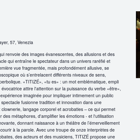
ayer, 57, Venezia
qui renvoie des images évanescentes, des allusions et des
le qui entraîne le spectateur dans un univers raréfié et
première vue fragmentée, mais profondément allusive, se
scopique où s’entrelacent différents niveaux de sens,
erbolique. «TITIZÉ», «tu es» : un mot emblématique, empli
 évocatrice attire l'attention sur la puissance du verbe «être»,
ne expérience imaginée pour impliquer intimement un public
 spectacle fusionne tradition et innovation dans une
t clownerie, langage corporel et acrobaties – ce qui permet
r des métaphores, d'amplifier les émotions - et l'utilisation
novante, donnant naissance à un théâtre de l’émerveillement
ecourir à la parole. Avec une troupe de onze interprètes de
robates, des acteurs et des musiciens, TITIZÉ propose une