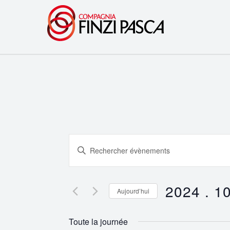
Recherche
Saisir
et
mot-
clé.
navigation
Rechercher
2024 . 10
Aujourd’hui
Évènements
de
Sélectionnez
par
une
vues
Toute la journée
mot-
date.