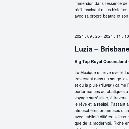
immersion dans l'essence de 
récit fascinant et les histoir
avec sa propre beauté et son
2024 . 09 . 25
-
2024 . 11 . 10
Luzia – Brisban
Big Top Royal Queensland 
Le Mexique en rêve éveillé 
traversant dans un songe les y
et où la pluie (“lluvia”) calme
performances acrobatiques à c
voyage surréaliste, à traver
le rêve et la réalité. Passant 
atmosphères brumeuses d’un m
avec habileté différents lieux,
que de la modernité. Riche e