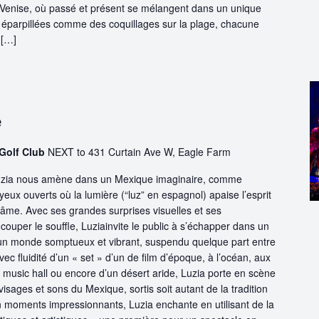
Venise, où passé et présent se mélangent dans un unique
es, éparpillées comme des coquillages sur la plage, chacune
 […]
e
Golf Club
NEXT to 431 Curtain Ave W, Eagle Farm
Luzia nous amène dans un Mexique imaginaire, comme
eux ouverts où la lumière (“luz” en espagnol) apaise l’esprit
 l’âme. Avec ses grandes surprises visuelles et ses
ouper le souffle, Luziainvite le public à s’échapper dans un
s un monde somptueux et vibrant, suspendu quelque part entre
avec fluidité d’un « set » d’un de film d’époque, à l’océan, aux
usic hall ou encore d’un désert aride, Luzia porte en scène
 visages et sons du Mexique, sortis soit autant de la tradition
n moments impressionnants, Luzia enchante en utilisant de la