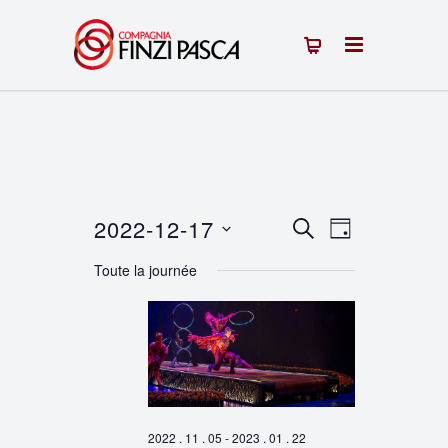
2022-12-17
Recherche
Navigation
RECHERCHE
JOUR
Sélectionnez
de
et
Toute la journée
une
vues
navigation
date.
Évènement
de
vues
Évènements
2022 . 11 . 05
-
2023 . 01 . 22