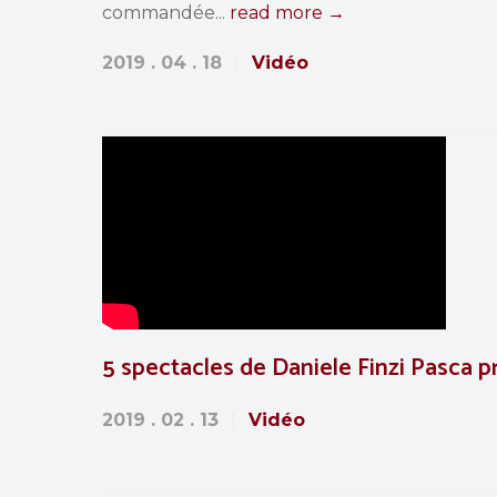
commandée...
read more →
2019 . 04 . 18
Vidéo
5 spectacles de Daniele Finzi Pasca 
2019 . 02 . 13
Vidéo