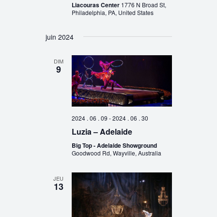
Liacouras Center
1776 N Broad St,
Philadelphia, PA, United States
juin 2024
DIM
9
2024 . 06 . 09
-
2024 . 06 . 30
Luzia – Adelaide
Big Top - Adelaide Showground
Goodwood Rd, Wayville, Australia
JEU
13