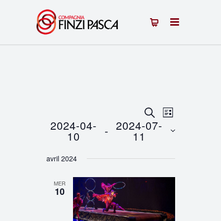
Recherche
Navigation
RECHERCHE
LISTE
2024-04-
2024-07-
 - 
de
et
10
11
vues
Sélectionnez
navigation
avril 2024
une
Évènement
de
date.
MER
vues
10
Évènements