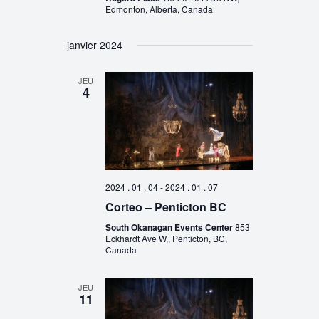
Edmonton, Alberta, Canada
janvier 2024
JEU
4
2024 . 01 . 04
-
2024 . 01 . 07
Corteo – Penticton BC
South Okanagan Events Center
853
Eckhardt Ave W,, Penticton, BC,
Canada
JEU
11