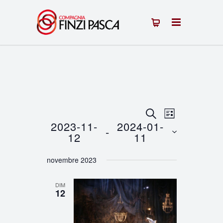
Recherche
Navigation
RECHERCHE
LISTE
2023-11-
2024-01-
 - 
de
et
12
11
vues
Sélectionnez
navigation
novembre 2023
une
Évènement
de
date.
DIM
vues
12
Évènements