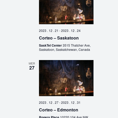
2023 . 12 . 21
-
2023 . 12 . 24
Corteo – Saskatoon
SaskTel Center
3515 Thatcher Ave,
Saskatoon, Saskatchewan, Canada
MER
27
2023 . 12 . 27
-
2023 . 12 . 31
Corteo – Edmonton
Rogers Place
10220 104 Ave NW,