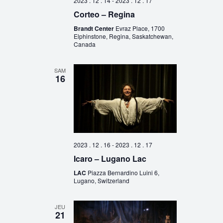
2023 . 12 . 14
-
2023 . 12 . 17
Corteo – Regina
Brandt Center
Evraz Place, 1700
Elphinstone, Regina, Saskatchewan,
Canada
SAM
16
2023 . 12 . 16
-
2023 . 12 . 17
Icaro – Lugano Lac
LAC
Piazza Bernardino Luini 6,
Lugano, Switzerland
JEU
21