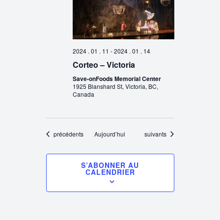
2024 . 01 . 11
-
2024 . 01 . 14
Corteo – Victoria
Save-onFoods Memorial Center
1925 Blanshard St, Victoria, BC,
Canada
Évènements
Évènements
précédents
Aujourd’hui
suivants
S’ABONNER AU
CALENDRIER